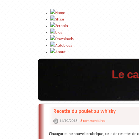
Home
Shaarli
Zerobin
Blog
Downloads
Autoblogs
About
Le ca
Recette du poulet au whisky
11/10/2013 -
3 commentaires
J'inaugure une nouvelle rubrique, celle de recettes de c