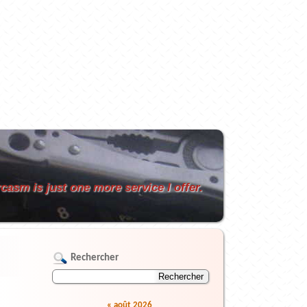
casm is just one more service I offer.
Rechercher
«
août 2026