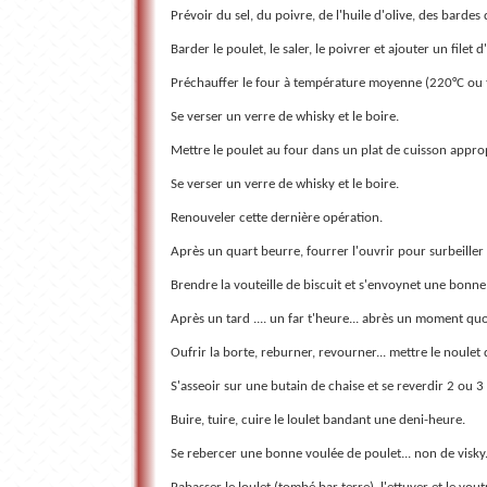
Prévoir du sel, du poivre, de l'huile d'olive, des barde
Barder le poulet, le saler, le poivrer et ajouter un filet d
Préchauffer le four à température moyenne (220°C ou 
Se verser un verre de whisky et le boire.
Mettre le poulet au four dans un plat de cuisson appro
Se verser un verre de whisky et le boire.
Renouveler cette dernière opération.
Après un quart beurre, fourrer l'ouvrir pour surbeiller 
Brendre la vouteille de biscuit et s'envoynet une bonne
Après un tard .... un far t'heure... abrès un moment quo
Oufrir la borte, reburner, revourner... mettre le noulet 
S'asseoir sur une butain de chaise et se reverdir 2 ou 3 
Buire, tuire, cuire le loulet bandant une deni-heure.
Se rebercer une bonne voulée de poulet... non de visky