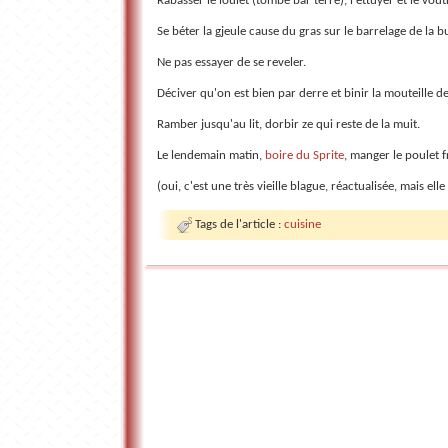
Rabasser le loulet (tombé bar terre), l'ettuyer et le vout
Se béter la gjeule cause du gras sur le barrelage de la bu
Ne pas essayer de se reveler.
Déciver qu'on est bien par derre et binir la mouteille d
Ramber jusqu'au lit, dorbir ze qui reste de la muit.
Le lendemain matin,
boire du Sprite
, manger le poulet 
(oui, c'est une très vieille blague, réactualisée, mais ell
Tags de l'article :
cuisine