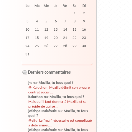
Lu
Ma
Me
Je
Ve
Sa
Di
1
2
3
4
5
6
7
8
9
10
11
12
13
14
15
16
17
18
19
20
21
22
23
24
25
26
27
28
29
30
31
Derniers commentaires
j-c
sur
Mozilla, tu fous quoi ?
@ Kaluchon: Mozilla définit son propre
contrat social,…
Kaluchon
sur
Mozilla, tu fous quoi ?
Mais oui il faut donner à Mozilla et sa
présidente qui se…
jefaispeuralafoule
sur
Mozilla, tu fous
quoi ?
@sifu: Le "mal" nécessaire est compliqué
à déterminer.…
jefaispeuralafoule
sur
Mozilla, tu fous