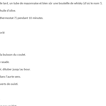
s de lard, un tube de mayonnaise et bien sûr une bouteille de whisky (d'où le nom !).
'huile d'olive.
thermostat 7) pendant 10 minutes.
prié
la buisson du coulet.
 rasade.
i, dituber jusqu'au bour.
dans l'aurte sens.
verts de ouisti.
.