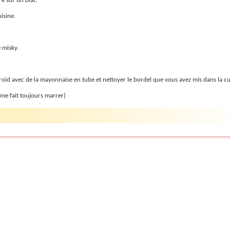
re sur un blat.
isine.
e misky.
froid avec de la mayonnaise en tube et nettoyer le bordel que vous avez mis dans la cu
e me fait toujours marrer)