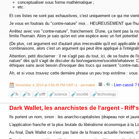
conceptualiser sous forme mathématique ;
etc.
Et ces listes ne sont pas exhaustives, c'est uniquement ce qui me vient 
Je vous en foutrais du "contre-nature" moi... HEUREUSEMENT que l'humai
Arrêtez avec vos "contre-nature", franchement. D'une, ça tient pas la rou
limite l'humain. Alors je sais qu'on est une espèce avec un fort potentiel 
(De plus, cet argument est d'autant plus irrecevable qu'il est applicable 
combinaisons, alors c'est un argument qui peut être appliqué à l'intégral
Attention, petit disclaimer : il ne s'agit pas du tout, ici, de se foutre de
nature" dès qu'il s'agit de discuter du bio/veganisme/société/whatever. 
éthiques sans avoir besoin d'invoquer des trucs qui seraient "contre-natur
Ah, et si vous trouvez cette dernière phrase un peu trop extrême : vous le
-
-
Lien cassé ? R
November 4, 2014 at 3:56:45 PM GMT+1
- permalink
-
fb
fs
pffff
science
société
technology
Dark Wallet, les anarchistes de l'argent - Riff'
Ils portent un nom, sinon : les anarcho-capitalistes (drapeau noir et jaun
L'application franche et la plus brutale du libéralisme économique à la L
Au final, Dark Wallet ce n'est pas faire de la finance actuelle l'ennemi