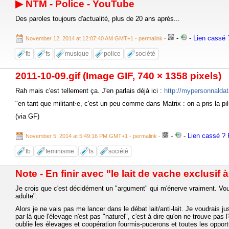
▶ NTM - Police - YouTube
Des paroles toujours d'actualité, plus de 20 ans après...
-
-
Lien cassé ?
November 12, 2014 at 12:07:40 AM GMT+1
- permalink
-
fb
fs
musique
police
société
2011-10-09.gif (Image GIF, 740 × 1358 pixels)
Rah mais c'est tellement ça. J'en parlais déjà ici :
http://mypersonnalda
"en tant que militant⋅e, c'est un peu comme dans Matrix : on a pris la pi
(via GF)
-
-
Lien cassé ? R
November 5, 2014 at 5:49:16 PM GMT+1
- permalink
-
fb
feminisme
fs
société
Note - En finir avec "le lait de vache exclusif 
Je crois que c'est décidément un "argument" qui m'énerve vraiment. Vous s
adulte".
Alors je ne vais pas me lancer dans le débat lait/anti-lait. Je voudrais 
par là que l'élevage n'est pas "naturel", c'est à dire qu'on ne trouve pas
oublie les élevages et coopération fourmis-pucerons et toutes les oppor