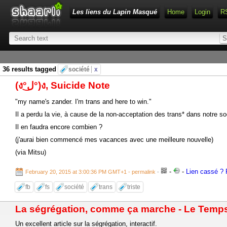
Les liens du Lapin Masqué
Home
Login
R
36 results tagged
société
x
(ง°ل͜°)ง, Suicide Note
"my name's zander. I'm trans and here to win."
Il a perdu la vie, à cause de la non-acceptation des trans* dans notre so
Il en faudra encore combien ?
(j'aurai bien commencé mes vacances avec une meilleure nouvelle)
(via Mitsu)
-
-
Lien cassé ? R
February 20, 2015 at 3:00:36 PM GMT+1
- permalink
-
fb
fs
société
trans
triste
La ségrégation, comme ça marche - Le Temp
Un excellent article sur la ségrégation, interactif.