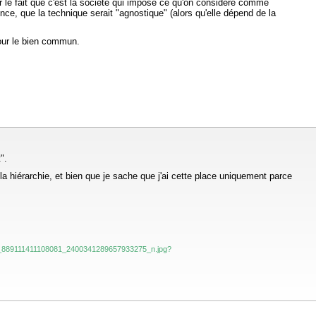
er le fait que c'est la société qui impose ce qu'on considère comme
rence, que la technique serait "agnostique" (alors qu'elle dépend de la
pour le bien commun.
".
la hiérarchie, et bien que je sache que j'ai cette place uniquement parce
3704_889111411108081_2400341289657933275_n.jpg?