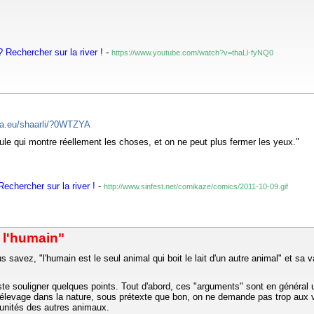
 Rechercher sur la river !
-
https://www.youtube.com/watch?v=thaLl-fyNQ0
ta.eu/shaarli/?0WTZYA
lule qui montre réellement les choses, et on ne peut plus fermer les yeux."
echercher sur la river !
-
http://www.sinfest.net/comikaze/comics/2011-10-09.gif
à l'humain"
avez, "l'humain est le seul animal qui boit le lait d'un autre animal" et sa v
juste souligner quelques points. Tout d'abord, ces "arguments" sont en général
 l'élevage dans la nature, sous prétexte que bon, on ne demande pas trop aux va
tunités des autres animaux.