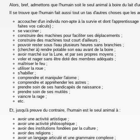
Alors, bref, admettons que l'humain soit le seul animal à boire du lait d'u
Il se trouve que l'humain fait aussi tout un tas d'autres choses que les a
accoucher d'un individu non-apte à la survie et dont l'apprentissa
faites vos calculs) ;
se vacciner ;
construire des machines pour faciliter ses déplacements ;
construire des machines tout court d'ailleurs ;
pouvoir rester sous l'eau plusieurs heures sans branchies ;
(chercher à) rendre potable son eau avant de la boire ;
avoir marché sur la Lune, et par ses propres moyens ;
voler et nager sans être doté des membres adéquats ;
maîtriser le feu ;
utiliser la roue ;
s'habiller ;
comprendre et manipuler l'atome ;
comprendre et appréhender les astres ;
prendre soin de ses handicapés de naissance ;
prendre soin de ses mutilés ;
vaincre la rage ;
etc.
Et, jusqu'à preuve du contraire, l'humain est le seul animal à :
avoir une activité artistique ;
avoir une activité philosophique ;
avoir des institutions fondées par la culture ;
avoir des religions ;
avoir un langage articulé et une grammaire complexe ;