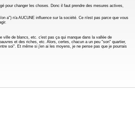
jugé pour changer les choses. Donc il faut prendre des mesures actives,
qu'on a") n'a AUCUNE influence sur la société. Ce n'est pas parce que vous
gir.
 ville de blancs, etc. c'est pas ça qui manque dans la vallée de
pauvres et des riches, etc. Alors, certes, chacun a un peu "son" quartier,
entre soi". Et même si j'en ai les moyens, je ne pense pas que je pourrais