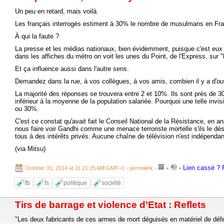
Un peu en retard, mais voilà.
Les français interrogés estiment à 30% le nombre de musulmans en Franc
À qui la faute ?
La presse et les médias nationaux, bien évidemment, puisque c'est eux qu
dans les affiches du métro on voit les unes du Point, de l'Express, sur "
Et ça influence aussi dans l'autre sens.
Demandez dans la rue, à vos collègues, à vos amis, combien il y a d'ou
La majorité des réponses se trouvera entre 2 et 10%. Ils sont près de 3
inférieur à la moyenne de la population salariée. Pourquoi une telle invi
ou 30%.
C'est ce constat qu'avait fait le Conseil National de la Résistance, en an
nous faire voir Gandhi comme une menace terroriste mortelle s'ils le dés
tous à des intérêts privés. Aucune chaîne de télévision n'est indépendan
(via Mitsu)
-
-
Lien cassé ? R
October 31, 2014 at 11:21:25 AM GMT+1
- permalink
-
fb
fs
politique
société
Tirs de barrage et violence d’Etat : Reflets
"Les deux fabricants de ces armes de mort déguisés en matériel de défens