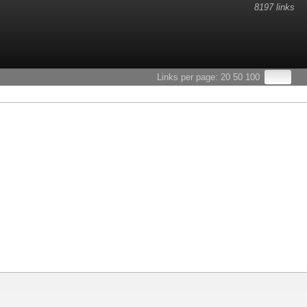
8197 links
Links per page:
20
50
100