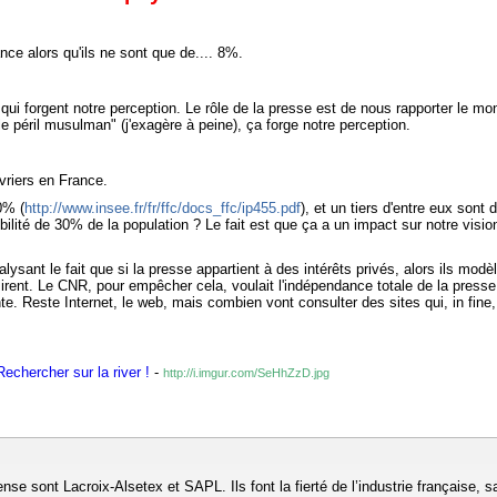
e alors qu'ils ne sont que de.... 8%.
i forgent notre perception. Le rôle de la presse est de nous rapporter le mon
le péril musulman" (j'exagère à peine), ça forge notre perception.
vriers en France.
0% (
http://www.insee.fr/fr/ffc/docs_ffc/ip455.pdf
), et un tiers d'entre eux sont
sibilité de 30% de la population ? Le fait est que ça a un impact sur notre vi
alysant le fait que si la presse appartient à des intérêts privés, alors ils mod
irent. Le CNR, pour empêcher cela, voulait l'indépendance totale de la presse.
te. Reste Internet, le web, mais combien vont consulter des sites qui, in fine
echercher sur la river !
-
http://i.imgur.com/SeHhZzD.jpg
e sont Lacroix-Alsetex et SAPL. Ils font la fierté de l’industrie française, sa