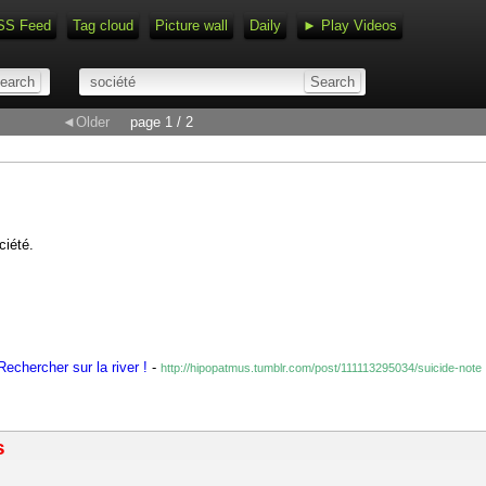
SS Feed
Tag cloud
Picture wall
Daily
► Play Videos
◄Older
page 1 / 2
ciété.
echercher sur la river !
-
http://hipopatmus.tumblr.com/post/111113295034/suicide-note
s