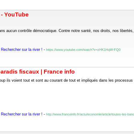
 - YouTube
ns aucun contrôle démocratique. Contre notre santé, nos droits, nos libertés, 
Rechercher sur la river !
-
https://www.youtube.com/watch?v=zHK1HqW-FQ0
aradis fiscaux | France info
p ils voient tout et sont au courant de tout et impliqués dans les processus e
Rechercher sur la river !
-
http://www.franceinfo.fr/actu/economie/article/toutes-les-b