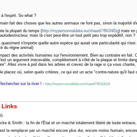
à l'esprit. So what ?
n fait des choses que les autres animaux ne font pas, sinon la majorité d'en
te la plupart du temps (
http://mypersonnaldata.eu/shaarli/?BGNlDg
) mais en 
autodestructeur, mais là c'est peut-être un tout petit peu trop expéditif, non ?
à quasiment n'importe quelle autre espèce qui aurait une particularité qui n'es
ité du règne animal)
 l'impact des activités humaines sur l'environnement. Bien au contraire en fait. 
C'est un argument irrecevable, complètement à côté de la plaque et limite dan
e". Allez vivre à poil dans les arbres et crevez de la rage si ça vous chante, 
 placez où, selon quels critères, ce qui est un acte "contre-nature qu'il faut 
echercher sur la river !
-
http://mypersonnaldata.eu/shaarli/?BGbK1A
s Links
e).
ocke & Smith : la fin de l'État et un marché totalement libéré de toute entrave
, c'est la remplacer par un marché encore plus dur, encore moins humain, enco