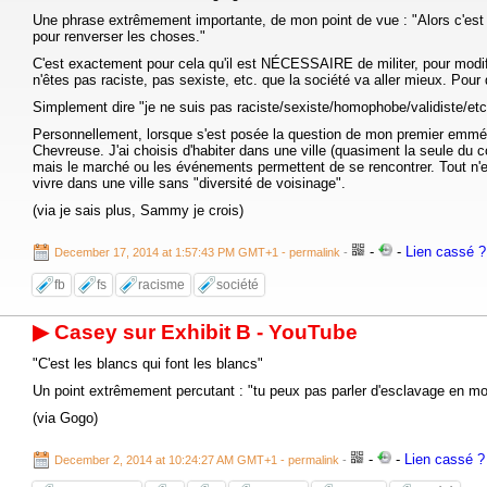
Une phrase extrêmement importante, de mon point de vue : "Alors c'est v
pour renverser les choses."
C'est exactement pour cela qu'il est NÉCESSAIRE de militer, pour modifie
n'êtes pas raciste, pas sexiste, etc. que la société va aller mieux. Pour qu
Simplement dire "je ne suis pas raciste/sexiste/homophobe/validiste/etc.
Personnellement, lorsque s'est posée la question de mon premier emménag
Chevreuse. J'ai choisis d'habiter dans une ville (quasiment la seule du c
mais le marché ou les événements permettent de se rencontrer. Tout n'est 
vivre dans une ville sans "diversité de voisinage".
(via je sais plus, Sammy je crois)
-
-
Lien cassé ? 
December 17, 2014 at 1:57:43 PM GMT+1
- permalink
-
fb
fs
racisme
société
▶ Casey sur Exhibit B - YouTube
"C'est les blancs qui font les blancs"
Un point extrêmement percutant : "tu peux pas parler d'esclavage en mont
(via Gogo)
-
-
Lien cassé ? 
December 2, 2014 at 10:24:27 AM GMT+1
- permalink
-