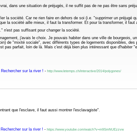
rai, dans une situation de préjugés, il ne suffit pas de ne pas être sans pré
r la société. Car ne rien faire en dehors de soi (i.e. "supprimer un préjugé 
e la société aille mieux, il faut la transformer. Et pour la transformer, il faut a
" n'est pas suffisant pour changer la société.
ement, j'avais le choix. Je pouvais habiter dans une ville de bourgeois, une
oin) de "mixité sociale", avec différents types de logements disponibles, des 
pas parfait, loin de là. Mais c'est déjà bien plus intéressant que d'habiter "
Rechercher sur la river !
-
http://www.letemps.ch/interactive/2014/polygones/
rant que l'esclave, il faut aussi montrer l'esclavagiste".
Rechercher sur la river !
-
https://www.youtube.com/watch?v=m9SmNUEzzvw