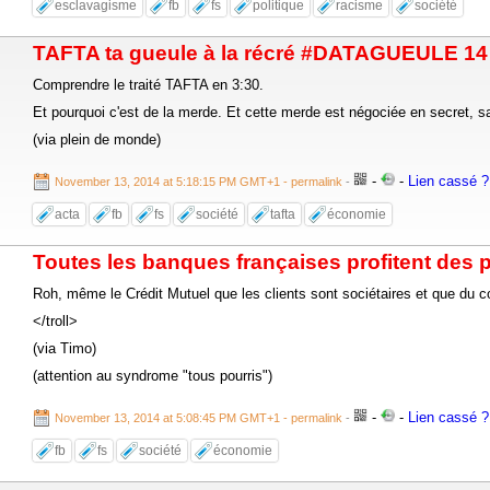
esclavagisme
fb
fs
politique
racisme
société
TAFTA ta gueule à la récré #DATAGUEULE 14
Comprendre le traité TAFTA en 3:30.
Et pourquoi c'est de la merde. Et cette merde est négociée en secret, sa
(via plein de monde)
-
-
Lien cassé ? 
November 13, 2014 at 5:18:15 PM GMT+1
- permalink
-
acta
fb
fs
société
tafta
économie
Toutes les banques françaises profitent des p
Roh, même le Crédit Mutuel que les clients sont sociétaires et que du cou
</troll>
(via Timo)
(attention au syndrome "tous pourris")
-
-
Lien cassé ? 
November 13, 2014 at 5:08:45 PM GMT+1
- permalink
-
fb
fs
société
économie