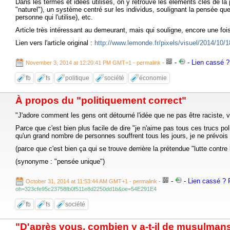
Dans les termes et idées utilisés, on y retrouve les éléments clés de la 
"naturel"), un système centré sur les individus, soulignant la pensée que c
personne qui l'utilise), etc.
Article très intéressant au demeurant, mais qui souligne, encore une fo
Lien vers l'article original :
http://www.lemonde.fr/pixels/visuel/2014/10/
-
-
Lien cassé ? 
November 3, 2014 at 12:20:41 PM GMT+1
- permalink
-
fb
fs
politique
société
économie
À propos du "politiquement correct"
"J'adore comment les gens ont détourné l'idée que ne pas être raciste, va
Parce que c'est bien plus facile de dire "je n'aime pas tous ces trucs po
qu'un grand nombre de personnes souffrent tous les jours, je ne prévois 
(parce que c'est bien ça qui se trouve derrière la prétendue "lutte contre 
(synonyme : "pensée unique")
-
-
Lien cassé ? R
October 31, 2014 at 11:53:44 AM GMT+1
- permalink
-
oh=323cfe95c23758fb0f511e8d2250dd1b&oe=54E291E4
fb
fs
société
"D'après vous, combien y a-t-il de musulman