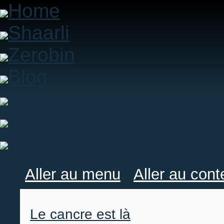
Home
Shaarli
Zerobin
Blog
Downloads
Autoblogs
About
Aller au menu
Aller au con
Le cancre est là