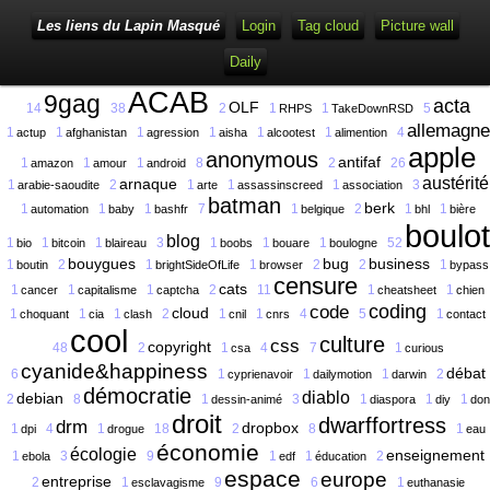
Les liens du Lapin Masqué
Login
Tag cloud
Picture wall
Daily
ACAB
9gag
acta
OLF
14
38
2
1
1
5
RHPS
TakeDownRSD
allemagne
1
1
1
1
1
1
4
actup
afghanistan
agression
aisha
alcootest
alimention
apple
anonymous
antifaf
1
1
1
8
2
26
amazon
amour
android
austérité
arnaque
1
2
1
1
1
3
arabie-saoudite
arte
assassinscreed
association
batman
berk
1
1
1
7
1
2
1
1
automation
baby
bashfr
belgique
bhl
bière
boulot
blog
1
1
1
3
1
1
1
52
bio
bitcoin
blaireau
boobs
bouare
boulogne
bouygues
bug
business
1
2
1
1
2
2
1
boutin
brightSideOfLife
browser
bypass
censure
cats
1
1
1
2
11
1
1
cancer
capitalisme
captcha
cheatsheet
chien
coding
code
cloud
1
1
1
2
1
1
4
5
1
choquant
cia
clash
cnil
cnrs
contact
cool
culture
css
copyright
48
2
1
4
7
1
csa
curious
cyanide&happiness
débat
6
1
1
1
2
cyprienavoir
dailymotion
darwin
démocratie
diablo
debian
2
8
1
3
1
1
1
dessin-animé
diaspora
diy
don
droit
dwarffortress
drm
dropbox
1
4
1
18
2
8
1
dpi
drogue
eau
économie
écologie
enseignement
1
3
9
1
1
2
ebola
edf
éducation
espace
europe
entreprise
2
1
9
6
1
esclavagisme
euthanasie