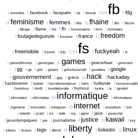
fb
fdg
facebook
facepalm
1
2
2
1
1
3003
3
eveonline
fai
fansub
feminisme
fhaine
femmes
18
6
1
16
1
1
fête
film
filoche
fn
flame
1
2
1
3
1
1
1
filtrage
fmi
foreveralone
form
formulaire
freedom
france
foutagedegueule
3
1
4
12
foxnews
fs
fuckyeah
freemobile
4
1
1
2755
7
1
freenet
fritz
fx
games
gearsofwar
1
1
31
2
1
gameofthrones
gamergate
generator
google
gg
3
1
1
1
1
1
4
git
gné
goatse
gofuckyourself
goodidea
hack
gouvernement
hackaday
grèce
6
1
2
14
4
gpg
hacktivisme
hollande
2
1
1
1
2
1
hadopi
harcelementderue
hdmi
homosexualité
humour
1
1
1
2
1
1
1
hortefeux
html5
humblebundle
hydra
ia
ignobel
informatique
1
1
65
1
information
informatiqu
infromatique
internet
1
1
1
29
1
1
ingénierie
innovation
instagram
investiture
iran
java
1
1
1
1
1
1
2
1
islande
israel
iss
italie
ivg
japon
javascript
kawaii
justice
jeuxolympiques
journalisme
2
1
2
8
11
1
joie
key
liberty
linux
lego
linkedin
1
1
3
1
50
3
10
kittens
lecture
liberté