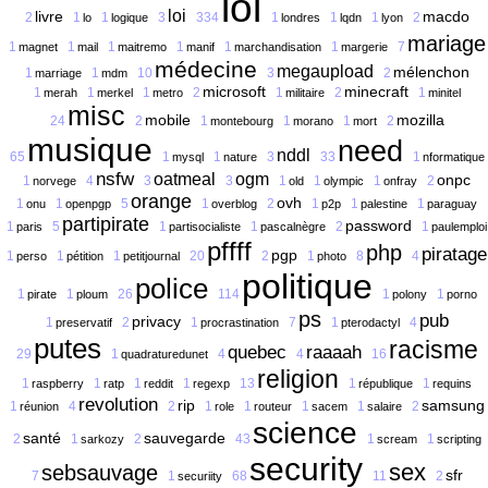
lol
loi
livre
macdo
2
1
1
3
334
1
1
1
2
lo
logique
londres
lqdn
lyon
mariage
1
1
1
1
1
1
7
magnet
mail
maitremo
manif
marchandisation
margerie
médecine
megaupload
mélenchon
1
1
10
3
2
marriage
mdm
microsoft
minecraft
1
1
1
2
1
2
1
merah
merkel
metro
militaire
minitel
misc
mobile
mozilla
24
2
1
1
1
2
montebourg
morano
mort
musique
need
nddl
65
1
1
3
33
1
mysql
nature
nformatique
nsfw
oatmeal
ogm
onpc
1
4
3
3
1
1
1
2
norvege
old
olympic
onfray
orange
ovh
1
1
5
1
2
1
1
1
onu
openpgp
overblog
p2p
palestine
paraguay
partipirate
password
1
5
1
1
2
1
paris
partisocialiste
pascalnègre
paulemploi
pffff
php
piratage
pgp
1
1
1
20
2
1
8
4
perso
pétition
petitjournal
photo
politique
police
1
1
26
114
1
1
pirate
ploum
polony
porno
ps
pub
privacy
1
2
1
7
1
4
preservatif
procrastination
pterodactyl
putes
racisme
quebec
raaaah
29
1
4
4
16
quadraturedunet
religion
1
1
1
1
13
1
1
raspberry
ratp
reddit
regexp
république
requins
revolution
rip
samsung
1
4
2
1
1
1
1
2
réunion
role
routeur
sacem
salaire
science
santé
sauvegarde
2
1
2
43
1
1
sarkozy
scream
scripting
security
sex
sebsauvage
sfr
7
1
68
11
2
securiity