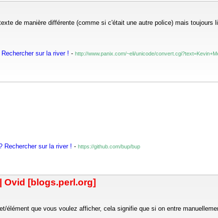
exte de manière différente (comme si c'était une autre police) mais toujours li
Rechercher sur la river !
-
http://www.panix.com/~eli/unicode/convert.cgi?text=Kevin+
 Rechercher sur la river !
-
https://github.com/bup/bup
Ovid [blogs.perl.org]
et/élément que vous voulez afficher, cela signifie que si on entre manuellement