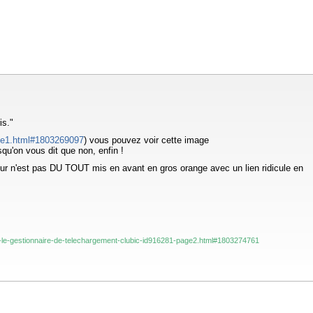
is."
page1.html#1803269097
) vous pouvez voir cette image
qu'on vous dit que non, enfin !
ur n'est pas DU TOUT mis en avant en gros orange avec un lien ridicule en
sur-le-gestionnaire-de-telechargement-clubic-id916281-page2.html#1803274761