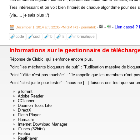
Très intéressant et on voit bien l'intérêt de chaque algorithme pour des se
(via..... je sais plus :/)
-
-
Lien cassé ? R
December 1, 2014 at 3:22:35 PM GMT+1
- permalink
-
code
cool
fb
fs
informatique
Informations sur le gestionnaire de télécharg
Réponse de Clubic, qui s'enfonce encore plus.
Point "les méchants bloqueurs de pub" : "l'utilisation massive de bloqu
Point "l'élite n'est pas touchée" : "Je rappelle que les membres n'ont
Point "c'est juste pour tester" : "nous ne [...] faisons ces test que sur u
µTorrent
Adobe Reader
CCleaner
Daemon Tools Lite
DirectX
Flash Player
Hamachi
Internet Download Manager
iTunes (32bits)
Firefox
RealPlayer