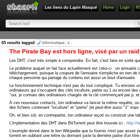
Les liens du Lapin Masqué
Home
Login
R
65 results tagged
informatique
x
The Pirate Bay est hors ligne, visé par un rai
Les DHT, c'est très simple à comprendre. En fait, c'est faire en sorte q
Le problème auquel on fait face actuellement est celui-ci : un annuaire
téléchargement, puisque la coupure de l'annuaire n'empêche en rien de télé
chaque personne qui partage du contenu est aussi un bout d'annuaire.
Le fonctionnement technique n'est pas du tout compliqué. Tu envoies une
ordinateurs qui s'occupent des clés inculture, partie ou 1 ou encore des 
"oui, je connais des ordinateurs chargés de la clé commençant par p, e
À ces nouveaux contacts, ton ordinateur va lancer la même requête, ou af
des fichiers contenant "inculture" et "partie" (et peut-être aussi "1" mais j'
Oh, et bien sûr, en contrepartie, ton ordinateur reçoit ou construit une t
L'implémentation des DHT dans BitTorrent peut être trouvée ici :
http://
L'exemple donné dans le lien Wikipedia que tu fournis n'est pas assez pr
torrent en oubliant une lettre ou donnant juste la dernière partie d'un titr