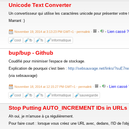
Unicode Text Converter
Un convertisseur qui utilise les caractères unicode pour présenter votre t
Marrant :)
-
-
Lien cassé ? 
November 19, 2014 at 3:13:23 PM GMT+1
- permalink
-
cool
fb
fs
informatique
bup/bup - Github
Coudifié pour minimiser l'espace de stockage.
Explication de pourquoi c'est bien :
http://sebsauvage.net/links/?suE7rw
(via sebsauvage)
-
-
Lien cassé ?
November 18, 2014 at 12:15:27 PM GMT+1
- permalink
-
cool
fb
fs
informatique
sauvegarde
Stop Putting AUTO_INCREMENT IDs in URLs | 
Ah oui, je m'amuse à ça régulièrement.
Pour faire court : lorsque vous créez une URL avec, dedans, l'ID de l'obj