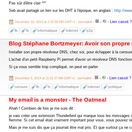
Pas sûr d'être clair ^^'
Seb avait partagé un lien sur les DHT à l'époque, en anglais :
http://www
-
-
Lien cassé ? 
December 10, 2014 at 1:32:00 PM GMT+1
- permalink
-
fb
fs
informatique
internet
p2p
Blog Stéphane Bortzmeyer: Avoir son propre
Installer son propre résolveur DNS, chez soi, pour échapper à la censu
L'achat d'un petit Raspberry Pi permet d'avoir un résolveur DNS fonction
Si ça vous semble trop compliqué, on peut en parler.
-
-
Lien cassé ? 
December 5, 2014 at 11:31:37 AM GMT+1
- permalink
-
censure
fb
fs
informatique
internet
politique
My email is a monster - The Oatmeal
Ahah ! Combien de fois je me suis dit :
je vais créer une extension Thunderbird qui marque tous les messages c
flemme. Si cet email était vraiment important pour vous, vous pouvez re
Mais je me suis dis que ça pourrait être mal pris. Et que surtout ça ne c