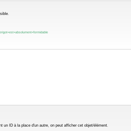
sible.
Merigot+est+absolument+formidable
 un ID à la place d'un autre, on peut afficher cet objet/élément.