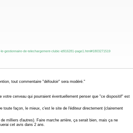
sur-le-gestionnaire-de-telechargement-clubic-id916281-page1.html#1803271519
tention, tout commentaire "défouloir" sera modéré."
de votre cerveau qui pourraient éventuellement penser que "ce dispositif" est
oute façon, le mieux, c'est le site de l'éditeur directement (clairement
e milliers d'autres). Faire marche arrière, ça serait bien, mais ça ne
uerai cet avis dans 2 ans.