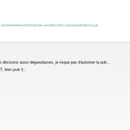
E-6I/AAAAAAAIme0/Hk64Dmjkrvw/w899-h455-no/UnlawfulPaleGnat.gif
décisions aussi dégueulasses, je risque pas d'autoriser la pub...
 bien joué !) ;