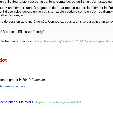
'un utilisateur a bien accès au contenu demandé, ou qu'il s'agit d'un usage qui
tez un élément, son ID augmente de 1 par rapport au dernier élément inséré. Da
 disponibles depuis un lien du site. Et d'en déduire combien d'offres d'emplo
fre d'affaire, etc.
nts de session auto-incrémentés. Connectez vous à un site qui utilise un tel s
UUID ou des URL "user-friendly".
echercher sur la river !
-
http://blogs.perl.org/users/ovid/2014/11/stop-putting-auto-incr
dot
cence gratuit H.264 ?
facepalm
d-une-non-decision
)
chercher sur la river !
-
http://beta.slashdot.org/story/209073