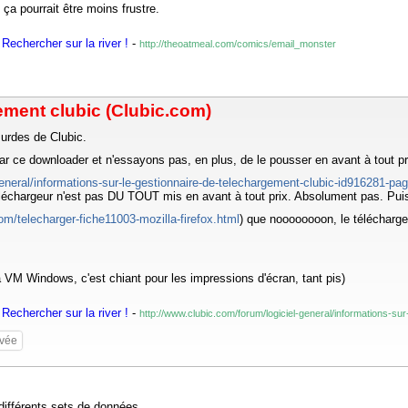
ça pourrait être moins frustre.
Rechercher sur la river !
-
http://theoatmeal.com/comics/email_monster
ement clubic (Clubic.com)
surdes de Clubic.
ce downloader et n'essayons pas, en plus, de le pousser en avant à tout pr
general/informations-sur-le-gestionnaire-de-telechargement-clubic-id916281-
téléchargeur n'est pas DU TOUT mis en avant à tout prix. Absolument pas. Puis
om/telecharger-fiche11003-mozilla-firefox.html
) que noooooooon, le télécharge
ma VM Windows, c'est chiant pour les impressions d'écran, tant pis)
Rechercher sur la river !
-
http://www.clubic.com/forum/logiciel-general/informations-
ivée
 différents sets de données.