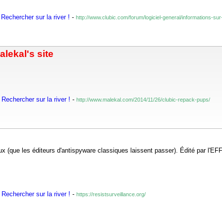
Rechercher sur la river !
-
http://www.clubic.com/forum/logiciel-general/informations-s
lekal's site
Rechercher sur la river !
-
http://www.malekal.com/2014/11/26/clubic-repack-pups/
(que les éditeurs d'antispyware classiques laissent passer). Édité par l'EFF
Rechercher sur la river !
-
https://resistsurveillance.org/