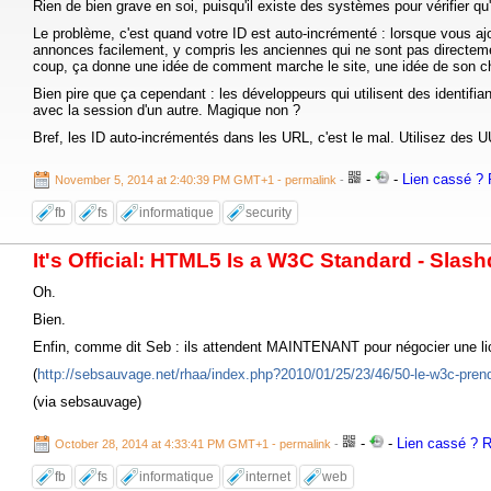
Rien de bien grave en soi, puisqu'il existe des systèmes pour vérifier qu
Le problème, c'est quand votre ID est auto-incrémenté : lorsque vous ajou
annonces facilement, y compris les anciennes qui ne sont pas directement
coup, ça donne une idée de comment marche le site, une idée de son chif
Bien pire que ça cependant : les développeurs qui utilisent des identifia
avec la session d'un autre. Magique non ?
Bref, les ID auto-incrémentés dans les URL, c'est le mal. Utilisez des 
-
-
Lien cassé ? R
November 5, 2014 at 2:40:39 PM GMT+1
- permalink
-
fb
fs
informatique
security
It's Official: HTML5 Is a W3C Standard - Slash
Oh.
Bien.
Enfin, comme dit Seb : ils attendent MAINTENANT pour négocier une li
(
http://sebsauvage.net/rhaa/index.php?2010/01/25/23/46/50-le-w3c-pren
(via sebsauvage)
-
-
Lien cassé ? Re
October 28, 2014 at 4:33:41 PM GMT+1
- permalink
-
fb
fs
informatique
internet
web