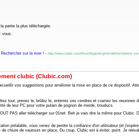
a partie la plus téléchargée.
: vous.
Rechercher sur la river !
-
http://www.clubic.com/forum/logiciel-general/informations-
ement clubic (Clubic.com)
ecueillir vos suggestions pour améliorer la mise en place de ce dispositif. At
rêtez tout, prenez le, brûlez le, enterrez ses cendres et cramez les neurones 
urité de leur PC pour votre putain de pognon de merde, trouducs.
UT PAS aller télécharger sur 01net. Beh je vais dire la même pour Clubic. De t
on préalable, vous venez de perdre la confiance d'un utilisateur (et j'espère d
e chiure de vautours en place. Du coup, Clubic est à éviter, point. Je rééval