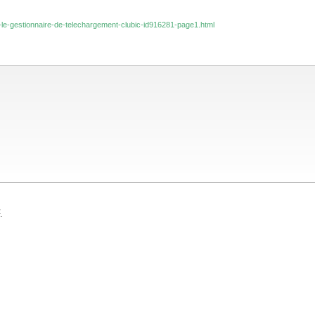
ur-le-gestionnaire-de-telechargement-clubic-id916281-page1.html
.