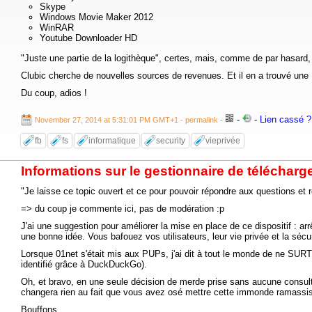
Skype
Windows Movie Maker 2012
WinRAR
Youtube Downloader HD
"Juste une partie de la logithèque", certes, mais, comme de par hasard, l
Clubic cherche de nouvelles sources de revenues. Et il en a trouvé une 
Du coup, adios !
-
-
Lien cassé ? 
November 27, 2014 at 5:31:01 PM GMT+1
- permalink
-
fb
fs
informatique
security
vieprivée
Informations sur le gestionnaire de télécharg
"Je laisse ce topic ouvert et ce pour pouvoir répondre aux questions et r
=> du coup je commente ici, pas de modération :p
J'ai une suggestion pour améliorer la mise en place de ce dispositif : ar
une bonne idée. Vous bafouez vos utilisateurs, leur vie privée et la séc
Lorsque 01net s'était mis aux PUPs, j'ai dit à tout le monde de ne SURTO
identifié grâce à DuckDuckGo).
Oh, et bravo, en une seule décision de merde prise sans aucune consultati
changera rien au fait que vous avez osé mettre cette immonde ramassis d
Bouffons.