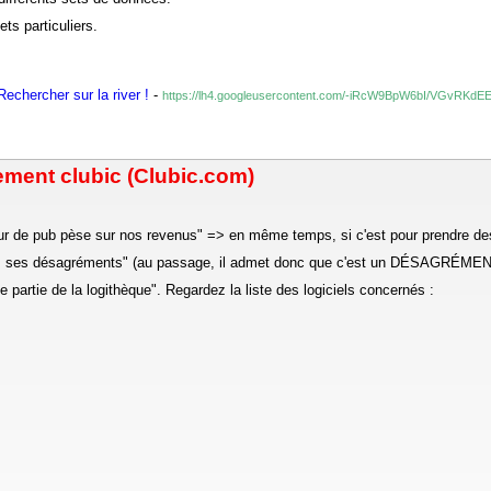
ts particuliers.
echercher sur la river !
-
https://lh4.googleusercontent.com/-iRcW9BpW6bI/VGvRKdE
ement clubic (Clubic.com)
eur de pub pèse sur nos revenus" => en même temps, si c'est pour prendre des 
 pas ses désagréments" (au passage, il admet donc que c'est un DÉSAGRÉMENT,
ne partie de la logithèque". Regardez la liste des logiciels concernés :