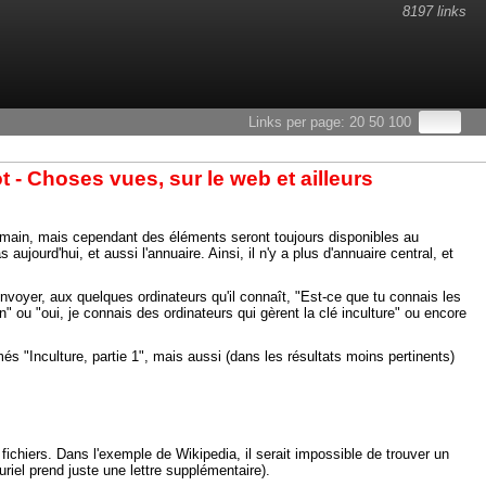
8197 links
Links per page:
20
50
100
t - Choses vues, sur le web et ailleurs
ndemain, mais cependant des éléments seront toujours disponibles au
jourd'hui, et aussi l'annuaire. Ainsi, il n'y a plus d'annuaire central, et
nvoyer, aux quelques ordinateurs qu'il connaît, "Est-ce que tu connais les
" ou "oui, je connais des ordinateurs qui gèrent la clé inculture" ou encore
s "Inculture, partie 1", mais aussi (dans les résultats moins pertinents)
ichiers. Dans l'exemple de Wikipedia, il serait impossible de trouver un
luriel prend juste une lettre supplémentaire).