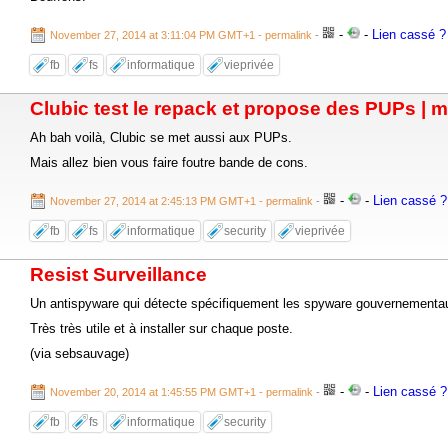
-
-
Lien cassé ? 
November 27, 2014 at 3:11:04 PM GMT+1
- permalink
-
fb
fs
informatique
vieprivée
Clubic test le repack et propose des PUPs | ma
Ah bah voilà, Clubic se met aussi aux PUPs.
Mais allez bien vous faire foutre bande de cons.
-
-
Lien cassé ? 
November 27, 2014 at 2:45:13 PM GMT+1
- permalink
-
fb
fs
informatique
security
vieprivée
Resist Surveillance
Un antispyware qui détecte spécifiquement les spyware gouvernementaux 
Très très utile et à installer sur chaque poste.
(via sebsauvage)
-
-
Lien cassé ? 
November 20, 2014 at 1:45:55 PM GMT+1
- permalink
-
fb
fs
informatique
security