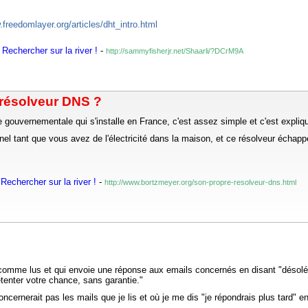
.freedomlayer.org/articles/dht_intro.html
Rechercher sur la river !
-
http://sammyfisherjr.net/Shaarli/?DCrM9A
 résolveur DNS ?
re gouvernementale qui s'installe en France, c'est assez simple et c'est exp
nel tant que vous avez de l'électricité dans la maison, et ce résolveur échapp
Rechercher sur la river !
-
http://www.bortzmeyer.org/son-propre-resolveur-dns.html
omme lus et qui envoie une réponse aux emails concernés en disant "désolé, j
tenter votre chance, sans garantie."
oncernerait pas les mails que je lis et où je me dis "je répondrais plus tard"