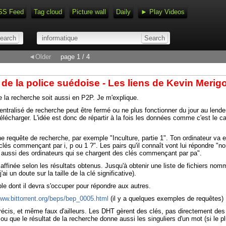
SS Feed
Tag cloud
Picture wall
Daily
► Play Videos
◄Older
page 1 / 4
d de la police suédoise - Les liens de Kevin Merigo
ue la recherche soit aussi en P2P. Je m'explique.
 centralisé de recherche peut être fermé ou ne plus fonctionner du jour au le
charger. L'idée est donc de répartir à la fois les données comme c'est le cas au
 requête de recherche, par exemple "Inculture, partie 1". Ton ordinateur va e
clés commençant par i, p ou 1 ?". Les pairs qu'il connaît vont lui répondre "non
t aussi des ordinateurs qui se chargent des clés commençant par pa".
finée selon les résultats obtenus. Jusqu'à obtenir une liste de fichiers nommé
ai un doute sur la taille de la clé significative).
able dont il devra s'occuper pour répondre aux autres.
www.bittorrent.org/beps/bep_0005.html
(il y a quelques exemples de requêtes)
écis, et même faux d'ailleurs. Les DHT gèrent des clés, pas directement des f
e ou que le résultat de la recherche donne aussi les singuliers d'un mot (si le p