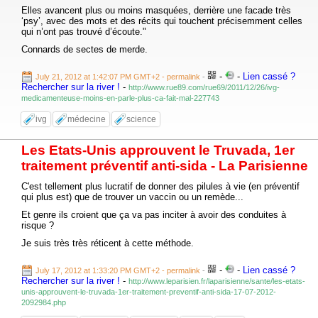
Elles avancent plus ou moins masquées, derrière une facade très
‘psy’, avec des mots et des récits qui touchent précisemment celles
qui n’ont pas trouvé d’écoute."
Connards de sectes de merde.
-
-
Lien cassé ?
July 21, 2012 at 1:42:07 PM GMT+2
- permalink
-
Rechercher sur la river !
-
http://www.rue89.com/rue69/2011/12/26/ivg-
medicamenteuse-moins-en-parle-plus-ca-fait-mal-227743
ivg
médecine
science
Les Etats-Unis approuvent le Truvada, 1er
traitement préventif anti-sida - La Parisienne
C'est tellement plus lucratif de donner des pilules à vie (en préventif
qui plus est) que de trouver un vaccin ou un remède...
Et genre ils croient que ça va pas inciter à avoir des conduites à
risque ?
Je suis très très réticent à cette méthode.
-
-
Lien cassé ?
July 17, 2012 at 1:33:20 PM GMT+2
- permalink
-
Rechercher sur la river !
-
http://www.leparisien.fr/laparisienne/sante/les-etats-
unis-approuvent-le-truvada-1er-traitement-preventif-anti-sida-17-07-2012-
2092984.php