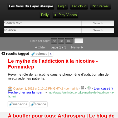
Les liens du Lapin Masqué
Login
Tag cloud
Picture wall
Daily
► Play Videos
Links per page:
20
50
100
◄Older
page 2 / 3
Newer►
43 results tagged
science
x
Le mythe de l’addiction à la nicotine -
Formindep
Revoir le rôle de la nicotine dans le phénomène d'addiction afin de
mieux aider les patients.
-
-
Lien cassé ?
October 1, 2012 at 2:10:12 PM GMT+2
- permalink
-
Rechercher sur la river !
-
http://www.formindep.org/Le-mythe-de-l-addiction-a-
la.html
médecine
science
À bouffer pour tous: Arthrospira | Le blog de