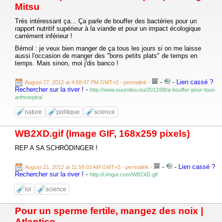
Mitsu
Très intéressant ça... Ça parle de bouffer des bactéries pour un
rapport nutritif supérieur à la viande et pour un impact écologique
carrément inférieur !
Bémol : je veux bien manger de ça tous les jours si on me laisse
aussi l'occasion de manger des "bons petits plats" de temps en
temps. Mais sinon, moi j'dis banco !
-
-
Lien cassé ?
August 27, 2012 at 4:58:47 PM GMT+2
- permalink
-
Rechercher sur la river !
-
http://www.suumitsu.eu/2012/08/a-bouffer-pour-tous-
arthrospira/
nature
politique
science
WB2XD.gif (Image GIF, 168x259 pixels)
REP A SA SCHRÖDINGER !
-
-
Lien cassé ?
August 21, 2012 at 11:59:03 AM GMT+2
- permalink
-
Rechercher sur la river !
-
http://i.imgur.com/WB2XD.gif
lol
science
Pour un sperme fertile, mangez des noix |
Atlantico