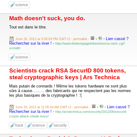
science
Math doesn't suck, you do.
Tout est dans le titre.
-
-
Lien cassé ?
June 26, 2012 at 3:58:04 PM GMT+2
- permalink
-
Rechercher sur la river !
-
http://www.thebestpageintheuniverse.net/c.cgi?
u=math
science
Scientists crack RSA SecurID 800 tokens,
steal cryptographic keys | Ars Technica
Mais putain de connards ! Même les tokens hardware ne sont plus
sûrs à cause.......... des fabricants qui ne respectent pas les normes
les plus basiques de la cryptographie ! :'(
-
-
Lien cassé ?
June 26, 2012 at 11:05:04 AM GMT+2
- permalink
-
Rechercher sur la river !
-
http://arstechnica.com/security/2012/06/securid-
crypto-attack-steals-keys/
hack
science
security