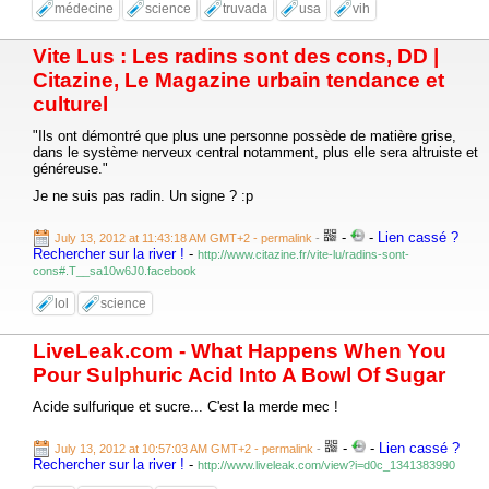
médecine
science
truvada
usa
vih
Vite Lus : Les radins sont des cons, DD |
Citazine, Le Magazine urbain tendance et
culturel
"Ils ont démontré que plus une personne possède de matière grise,
dans le système nerveux central notamment, plus elle sera altruiste et
généreuse."
Je ne suis pas radin. Un signe ? :p
-
-
Lien cassé ?
July 13, 2012 at 11:43:18 AM GMT+2
- permalink
-
Rechercher sur la river !
-
http://www.citazine.fr/vite-lu/radins-sont-
cons#.T__sa10w6J0.facebook
lol
science
LiveLeak.com - What Happens When You
Pour Sulphuric Acid Into A Bowl Of Sugar
Acide sulfurique et sucre... C'est la merde mec !
-
-
Lien cassé ?
July 13, 2012 at 10:57:03 AM GMT+2
- permalink
-
Rechercher sur la river !
-
http://www.liveleak.com/view?i=d0c_1341383990