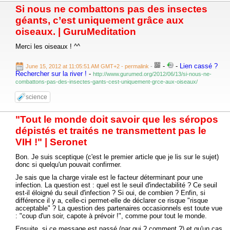
Si nous ne combattons pas des insectes
géants, c’est uniquement grâce aux
oiseaux. | GuruMeditation
Merci les oiseaux ! ^^
-
-
Lien cassé ?
June 15, 2012 at 11:05:51 AM GMT+2
- permalink
-
Rechercher sur la river !
-
http://www.gurumed.org/2012/06/13/si-nous-ne-
combattons-pas-des-insectes-gants-cest-uniquement-grce-aux-oiseaux/
science
"Tout le monde doit savoir que les séropos
dépistés et traités ne transmettent pas le
VIH !" | Seronet
Bon. Je suis sceptique (c'est le premier article que je lis sur le sujet)
donc si quelqu'un pouvait confirmer.
Je sais que la charge virale est le facteur déterminant pour une
infection. La question est : quel est le seuil d'indectabilité ? Ce seuil
est-il éloigné du seuil d'infection ? Si oui, de combien ? Enfin, si
différence il y a, celle-ci permet-elle de déclarer ce risque "risque
acceptable" ? La question des partenaires occasionnels est toute vue
: "coup d'un soir, capote à prévoir !", comme pour tout le monde.
Ensuite, si ce message est passé (par qui ? comment ?) et qu'un cas