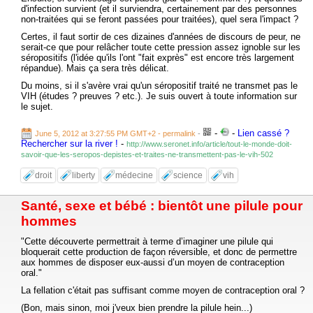
d'infection survient (et il surviendra, certainement par des personnes
non-traitées qui se feront passées pour traitées), quel sera l'impact ?
Certes, il faut sortir de ces dizaines d'années de discours de peur, ne
serait-ce que pour relâcher toute cette pression assez ignoble sur les
séropositifs (l'idée qu'ils l'ont "fait exprès" est encore très largement
répandue). Mais ça sera très délicat.
Du moins, si il s'avère vrai qu'un séropositif traité ne transmet pas le
VIH (études ? preuves ? etc.). Je suis ouvert à toute information sur
le sujet.
-
-
Lien cassé ?
June 5, 2012 at 3:27:55 PM GMT+2
- permalink
-
Rechercher sur la river !
-
http://www.seronet.info/article/tout-le-monde-doit-
savoir-que-les-seropos-depistes-et-traites-ne-transmettent-pas-le-vih-502
droit
liberty
médecine
science
vih
Santé, sexe et bébé : bientôt une pilule pour
hommes
"Cette découverte permettrait à terme d’imaginer une pilule qui
bloquerait cette production de façon réversible, et donc de permettre
aux hommes de disposer eux-aussi d’un moyen de contraception
oral."
La fellation c'était pas suffisant comme moyen de contraception oral ?
(Bon, mais sinon, moi j'veux bien prendre la pilule hein...)