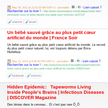
-
-
Lien cassé ?
May 28, 2012 at 11:02:55 AM GMT+2
- permalink
-
Rechercher sur la river !
-
http://www.reponseatout.com/pratique/sante-bien-
etre/sante-sexe-et-bebe-bientot-une-pilule-pour-hommes-a107137
science
woah
Un bébé sauvé grâce au plus petit cœur
artificiel du monde | France Soir
Un bébé sauvé grâce au plus petit coeur artificiel du monde. Le record
du plus petit coeur naturel, lui, est toujours détenu par Brice
Hortefeux.
-
-
Lien cassé ?
May 22, 2012 at 6:08:40 PM GMT+2
- permalink
-
Rechercher sur la river !
-
http://www.francesoir.fr/actualite/sante/medecine-
bebe-sauve-grace-au-plus-petit-coeur-artificiel-du-monde-229003.html
fuckyeah
science
Hidden Epidemic: Tapeworms Living
Inside People's Brains | Infectious Diseases
| DISCOVER Magazine
Des ténias dans le cerveau... Et c'est pas rare Ô_Ô