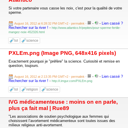
Si votre partenaire vous casse les noix, c'est pour la qualité de votre
sperme.
-
-
Lien cassé ?
August 16, 2012 at 6:28:32 PM GMT+2
- permalink
-
Rechercher sur la river !
-
http://www.atlantico.fr/pepites/pour-sperme-fertile-
mangez-noix-452326.html
lol
science
PXLEm.png (Image PNG, 648x416 pixels)
Exactement pourquoi je "préfère" la science. Curiosité et remise en
question, toujours.
-
-
Lien cassé ?
August 16, 2012 at 2:13:35 PM GMT+2
- permalink
-
Rechercher sur la river !
-
http://i.imgur.com/PXLEm.png
lol
religion
science
IVG médicamenteuse : moins on en parle,
plus ça fait mal | Rue89
"Les associations de soutien psychologique aux femmes qui
choisissent l’avortement médicamenteux sont toutes issues des
milieux religieux anti-avortement.