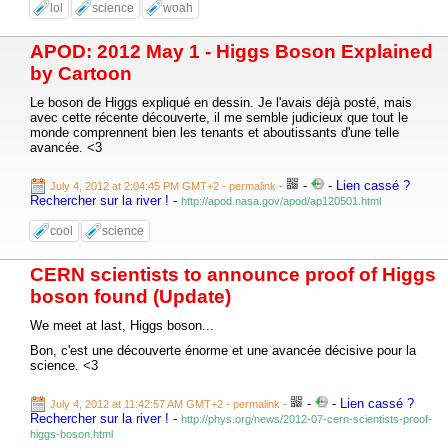
lol
science
woah
APOD: 2012 May 1 - Higgs Boson Explained
by Cartoon
Le boson de Higgs expliqué en dessin. Je l'avais déjà posté, mais
avec cette récente découverte, il me semble judicieux que tout le
monde comprennent bien les tenants et aboutissants d'une telle
avancée. <3
-
-
Lien cassé ?
July 4, 2012 at 2:04:45 PM GMT+2
- permalink
-
Rechercher sur la river !
-
http://apod.nasa.gov/apod/ap120501.html
cool
science
CERN scientists to announce proof of Higgs
boson found (Update)
We meet at last, Higgs boson...
Bon, c'est une découverte énorme et une avancée décisive pour la
science. <3
-
-
Lien cassé ?
July 4, 2012 at 11:42:57 AM GMT+2
- permalink
-
Rechercher sur la river !
-
http://phys.org/news/2012-07-cern-scientists-proof-
higgs-boson.html