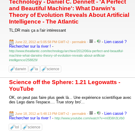
Technology - Daniel C. Dennett - 'A Perfect
and Beautiful Machine': What Darwin's
Theory of Evolution Reveals About Artificial
Intelligence - The Atlantic
TL;DR mais ça a l'air intéressant
-
-
Lien cassé ?
June 22, 2012 at 5:05:58 PM GMT+2
- permalink
-
Rechercher sur la river !
-
http://www.theatlantic.com/technology/archive/2012/06/a-perfect-and-beautiful-
machine-what-darwins-theory-of-evolution-reveals-about-artificial-
intelligence/258829/
darwin
ia
science
Science off the Sphere: 1.21 Legowatts -
YouTube
OK, on peut pas faire plus geek là... Une expérience scientifique avec
des Lego dans l'espace.... True story bro'...
-
-
Lien cassé ?
June 18, 2012 at 5:48:13 PM GMT+2
- permalink
-
Rechercher sur la river !
-
http://www.youtube.com/watch?v=m0Ei6h3LVb0
lol
science