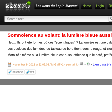
Les liens du Lapin Masqué
Home
Login
R
Somnolence au volant: la lumière bleue aussi 
Heu... Ils ont été formés où ces "scientifiques" ? La lumière est une cal
Les couleurs des lumières du tableau de bord tirent vers le rouge, et c'es
Moralité : même si la lumière bleue est aussi efficace que le café, préfér
-
-
Lien cassé ? 
November 9, 2012 at 11:06:03 AM GMT+1
- permalink
-
science
wtf