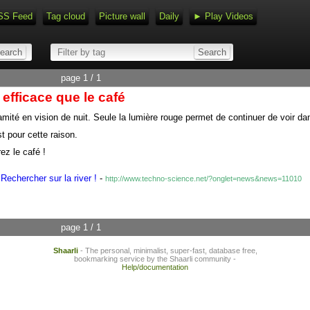
SS Feed
Tag cloud
Picture wall
Daily
► Play Videos
page 1 / 1
efficace que le café
amité en vision de nuit. Seule la lumière rouge permet de continuer de voir dan
t pour cette raison.
ez le café !
Rechercher sur la river !
-
http://www.techno-science.net/?onglet=news&news=11010
page 1 / 1
Shaarli
- The personal, minimalist, super-fast, database free,
bookmarking service by the Shaarli community -
Help/documentation