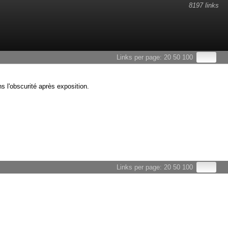
8197 links
Links per page:
20
50
100
s l'obscurité après exposition.
Links per page:
20
50
100