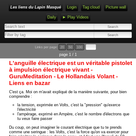
Les liens du Lapin Masqué
Login
Tag cloud
Picture wall
Daily
► Play Videos
Links per page:
20
50
100
page 1 / 1
L'anguille électrique est un véritable pistolet
à impulsion électrique vivant -
GuruMeditation - Le Hollandais Volant -
Liens en bazar
C'est ça. Moi on m'avait expliqué de la manière suivante, pour bien
comprendre :
la tension, exprimée en Volts, c'est la "pression" qu'exerce
l'électricité
l'ampérage, exprimé en Ampère, c'est le nombre d'électrons que
tu veux faire passer
Du coup, on peut imaginer le courant électrique que tu te prends
comme une seringue : les Volts, c'est la force qu'on va exercer pour