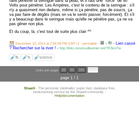
faire pénétrer la seringue dans la peau, et il faut une "force" de 50
Volts pour pénétrer. Les Ampères, c'est le contenu de la seringue : s'il
n'y a quasiment rien dedans, même si ça pénètre, pas de soucis, ça
va pas faire de dégâts (mais on va le sentir passer, forcément). Et s'il
y a beaucoup dans le seringue mais qu'elle ne pénètre pas, ça ne va
pas gêner non plus.
Et du coup, là, c'est tout de suite plus clair ^^
-
-
Lien cassé
December 10, 2014 at 2:56:08 PM GMT+1
- permalink
-
? Rechercher sur la river !
-
http://links.kevinvuilleumier.net/?R3kmTw
fb
fs
science
Links per page:
20
50
100
page 1 / 1
Shaarli
- The personal, minimalist, super-fast, database free,
bookmarking service by the Shaarli community -
Help/documentation